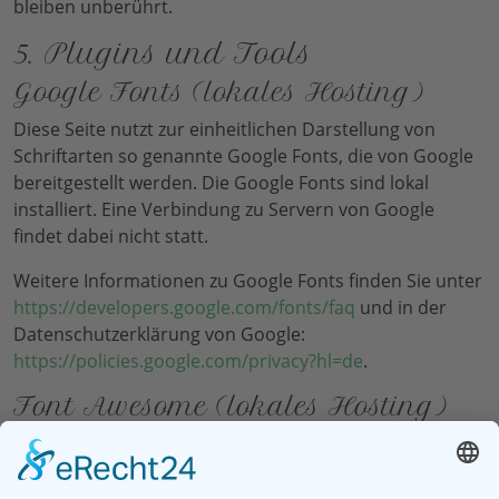
bleiben unberührt.
5. Plugins und Tools
Google Fonts (lokales Hosting)
Diese Seite nutzt zur einheitlichen Darstellung von
Schriftarten so genannte Google Fonts, die von Google
bereitgestellt werden. Die Google Fonts sind lokal
installiert. Eine Verbindung zu Servern von Google
findet dabei nicht statt.
Weitere Informationen zu Google Fonts finden Sie unter
https://developers.google.com/fonts/faq
und in der
Datenschutzerklärung von Google:
https://policies.google.com/privacy?hl=de
.
Font Awesome (lokales Hosting)
Diese Seite nutzt zur einheitlichen Darstellung von
Schriftarten Font Awesome. Font Awesome ist lokal
installiert. Eine Verbindung zu Servern von Fonticons,